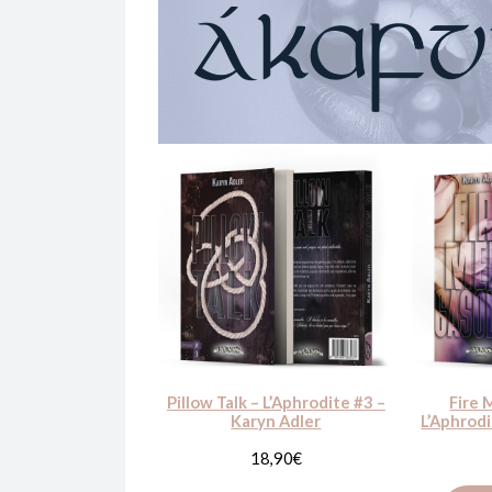
Pillow Talk – L’Aphrodite #3 –
Fire 
Karyn Adler
L’Aphrodi
18,90
€