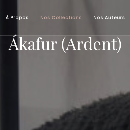
À Propos
Nos Collections
Nos Auteurs
Ákafur (Ardent)