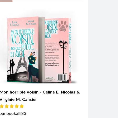
Mon horrible voisin - Céline E. Nicolas &
Virginie M. Cansier
Note
5
sur 5
par bookalli83