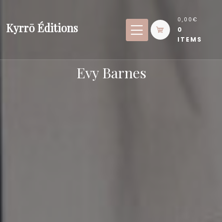
Skip
to
0,00€
Kyrrō Éditions
0
content
ITEMS
Evy Barnes