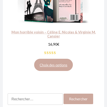
Mon horrible voisin – Céline E. Nicolas & Virginie M.
Cansier
16,90
€
Noté
3
5.00
sur 5 basé
Choix des options
sur
notations
client
Rechercher :