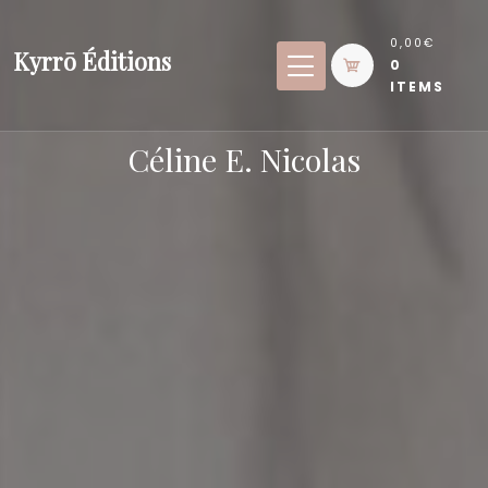
Skip
to
0,00€
Kyrrō Éditions
0
content
ITEMS
Céline E. Nicolas