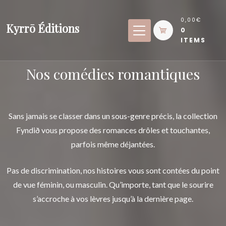
Skip
to
0,00€
Kyrrō Éditions
0
content
ITEMS
Nos comédies romantiques
Sans jamais se classer dans un sous-genre précis, la collection
Fyndið vous propose des romances drôles et touchantes,
parfois même déjantées.
Pas de discrimination, nos histoires vous sont contées du point
de vue féminin, ou masculin. Qu’importe, tant que le sourire
s’accroche à vos lèvres jusqu’à la dernière page.