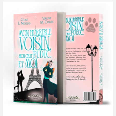
CE
PRODUIT
A
PLUSIEURS
VARIATIONS.
LES
OPTIONS
PEUVENT