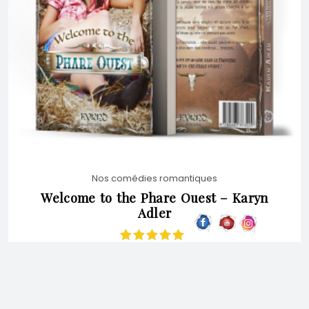
VARIATIONS.
LES
OPTIONS
PEUVENT
Nos comédies romantiques
ÊTRE
Welcome to the Phare Ouest – Karyn
Adler
CHOISIES
Note
5.00
sur
5
SUR
16,90
€
CHOIX DES OPTIONS