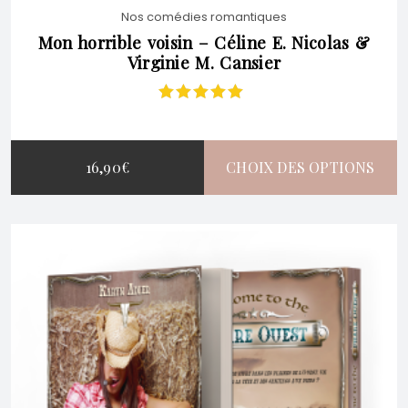
Nos comédies romantiques
ÊTRE
Mon horrible voisin – Céline E. Nicolas &
Virginie M. Cansier
CHOISIES
Note
5.00
sur
5
SUR
16,90
€
CHOIX DES OPTIONS
LA
CE
PAGE
PRODUIT
DU
A
PRODUIT
PLUSIEURS