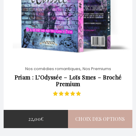
,
Nos comédies romantiques
Nos Premiums
Priam : L’Odyssée – Loïs Smes – Broché
Premium
Note
5.00
sur
5
22,00
€
CHOIX DES OPTIONS