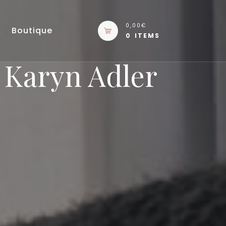
0,00€
Boutique
0 ITEMS
 Karyn Adler