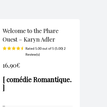
Welcome to the Phare
Ouest – Karyn Adler
Rated 5.00 out of 5 (5.00) 2
Noté
2
5.00
Review(s)
sur 5 basé
16,90
€
sur
notations
[ comédie Romantique.
client
]