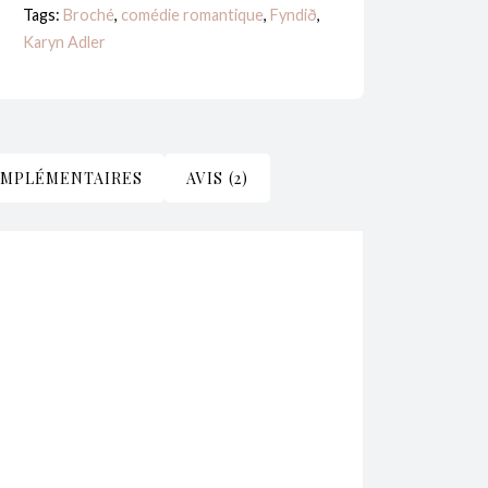
Tags:
Broché
,
comédie romantique
,
Fyndið
,
Karyn
Karyn Adler
Adler
OMPLÉMENTAIRES
AVIS (2)