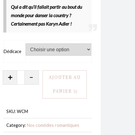
Qui a dit qu’il fallait partir au bout du
monde pour danser la country ?
Certainement pas Karyn Adler !
Dédicace
quantité
AJOUTER AU
de
Welcome
PANIER
to
the
SKU:
WCM
Phare
Ouest
Category:
Nos comédies romantiques
-