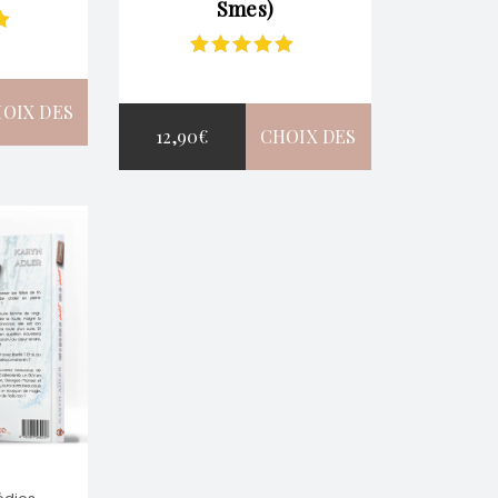
Smes)
ur
Note
5.00
sur
5
OIX DES
12,90
€
CHOIX DES
PTIONS
OPTIONS
CE
CE
PRODUIT
PRODUIT
A
A
PLUSIEURS
PLUSIEURS