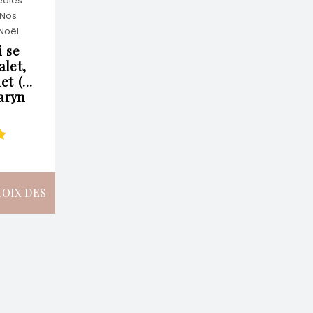
édies
VARIATIONS.
Nos
VARIATIONS.
Noël
i se
LES
alet,
LES
let (…
OPTIONS
aryn
OPTIONS
PEUVENT
PEUVENT
ur
ÊTRE
ÊTRE
OIX DES
CHOISIES
CHOISIES
PTIONS
SUR
SUR
CE
LA