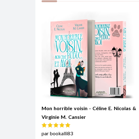
Mon horrible voisin - Céline E. Nicolas &
Virginie M. Cansier
Note
5
sur 5
par bookalli83