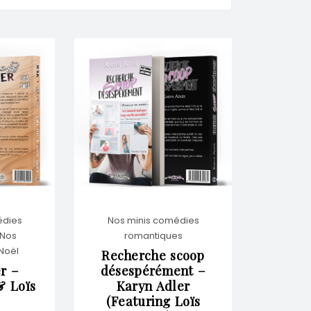
édies
Nos minis comédies
Nos
romantiques
Noël
Recherche scoop
r –
désespérément –
& Loïs
Karyn Adler
(Featuring Loïs