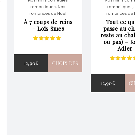
Nos minis comédies
Nos minis com
,
,
romantiques
Nos
romantiques
VARIATIONS.
romances de Noël
romances de 
À 7 coups de reins
Tout ce qu
– Loïs Smes
passe au ch
LES
reste au cha
ou pas) – K
Note
5.00
sur
OPTIONS
Adler
5
12,90
€
CHOIX DES
PEUVENT
Note
5.00
s
5
OPTIONS
ÊTRE
12,90
€
CH
CE
CHOISIES
O
PRODUIT
SUR