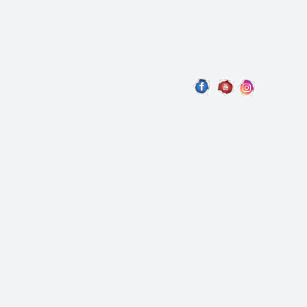
LA
PRODUIT
PAGE
PAGE
A
DU
DU
PLUSIEURS
PRODUIT
PRODUIT
VARIATIONS.
LES
OPTIONS
PEUVENT
ÊTRE