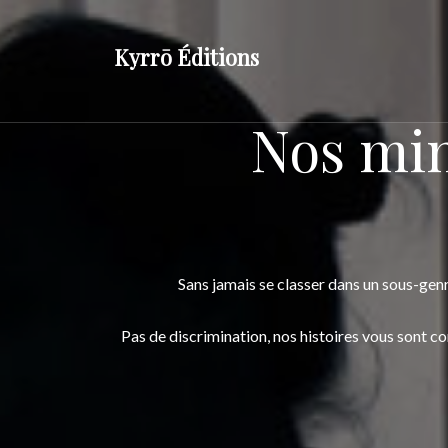
Skip
to
Kyrrō Éditions
content
Nos min
Sans jamais se classer dans un sous-gen
Pas de discrimination, nos histoires vous sont co