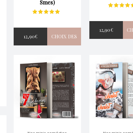
Smes)
Note
5.00
s
Note
5.00
sur
5
5
12,90
€
CH
12,90
€
CHOIX DES
O
OPTIONS
CE
PRODUIT
A
PLUSIEURS