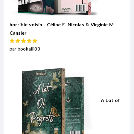
horrible voisin - Céline E. Nicolas & Virginie M.
Cansier
Note
5
sur 5
par bookalli83
A Lot of