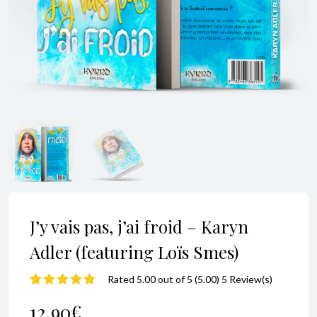
J’y vais pas, j’ai froid – Karyn
Adler (featuring Loïs Smes)
Rated 5.00 out of 5 (5.00) 5 Review(s)
Noté
5
5.00
sur
12,90
€
5 basé sur