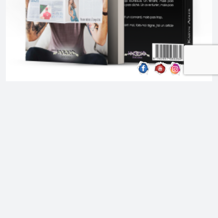
Nos minis comédies romantiques
Recherche scoop désespérément – Karyn
Adler (Featuring Loïs Smes)
Note
5.00
sur
5
12,90
€
CHOIX DES OPTIONS
CE