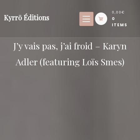
Skip
to
0,00€
Kyrrō Éditions
0
content
ITEMS
J’y vais pas, j’ai froid – Karyn
Adler (featuring Loïs Smes)