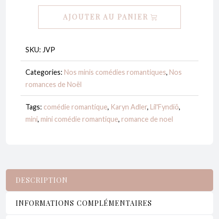
J'y
AJOUTER AU PANIER
vais
pas,
j'ai
SKU:
JVP
froid
Categories:
Nos minis comédies romantiques
,
Nos
-
romances de Noël
Karyn
Adler
Tags:
comédie romantique
,
Karyn Adler
,
Lil'Fyndiõ
,
(featuring
mini
,
mini comédie romantique
,
romance de noel
Loïs
Smes)
DESCRIPTION
INFORMATIONS COMPLÉMENTAIRES