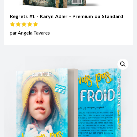
Regrets #1 - Karyn Adler - Premium ou Standard
Note
5
sur 5
par Angela Tavares