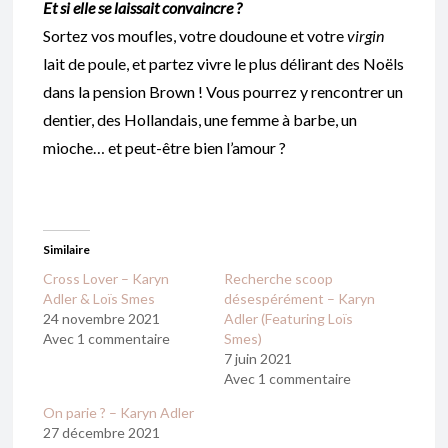
Et si elle se laissait convaincre ?
Sortez vos moufles, votre doudoune et votre
virgin
lait de poule, et partez vivre le plus délirant des Noëls
dans la pension Brown ! Vous pourrez y rencontrer un
dentier, des Hollandais, une femme à barbe, un
mioche… et peut-être bien l’amour ?
Similaire
Cross Lover – Karyn
Recherche scoop
Adler & Loïs Smes
désespérément – Karyn
24 novembre 2021
Adler (Featuring Loïs
Avec 1 commentaire
Smes)
7 juin 2021
Avec 1 commentaire
On parie ? – Karyn Adler
27 décembre 2021