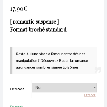
Noté
1
5.00
sur
17,90
€
5 basé sur
notation client
[ romantic suspense ]
Format broché standard
Reste-t-il une place à l’amour entre désir et
manipulation ?
Découvrez Beats, la romance
aux nuances sombres signée Loïs Smes.
Dédicace
Effacer
En stock