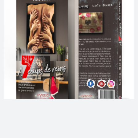
,
Nos minis comédies romantiques
Nos romances de
Noël
À 7 coups de reins – Loïs Smes