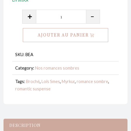
quantité
de
Beats
AJOUTER AU PANIER
-
Loïs
Smes
SKU:
BEA
Category:
Nos romances sombres
Tags:
Broché
,
Loïs Smes
,
Myrkur
,
romance sombre
,
romantic suspense
DESCRIPTION