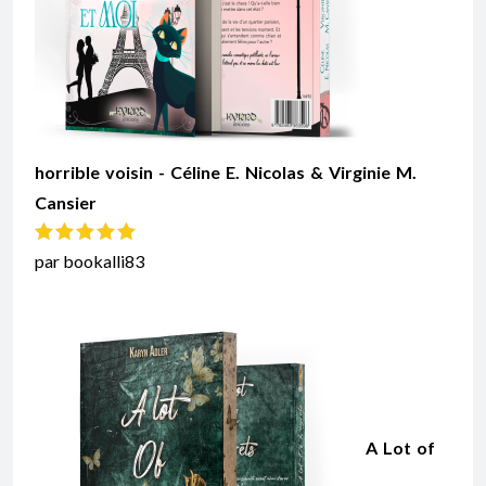
horrible voisin - Céline E. Nicolas & Virginie M.
Cansier
Note
5
sur 5
par bookalli83
A Lot of