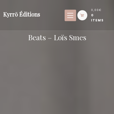
Skip
to
0,00€
Kyrrō Éditions
0
content
ITEMS
Beats – Loïs Smes