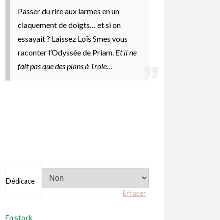
Passer du rire aux larmes en un
claquement de doigts… et si on
essayait ?
Laissez Loïs Smes vous
raconter l’Odyssée de Priam.
Et il ne
fait pas que des plans à Troie…
Dédicace
Effacer
En stock