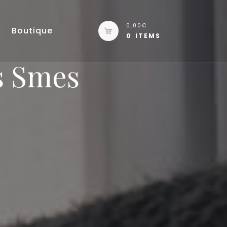
0,00€
Boutique
0 ITEMS
s Smes