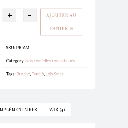
quantité
AJOUTER AU
de
Priam
PANIER
:
L'Odyssée
SKU:
PRIAM
-
Loïs
Category:
Nos comédies romantiques
Smes
Tags:
Broché
,
Fyndið
,
Loïs Smes
OMPLÉMENTAIRES
AVIS (4)