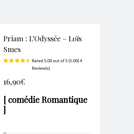
Priam : L’Odyssée – Loïs
Smes
Rated 5.00 out of 5 (5.00) 4
Noté
4
5.00
Review(s)
sur 5 basé
16,90
€
sur
notations
[ comédie Romantique
client
]