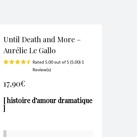
Until Death and More –
Aurélie Le Gallo
Rated 5.00 out of 5 (5.00) 1
Noté
1
5.00
Review(s)
sur 5 basé
17,90
€
sur
notation
client
[ histoire d’amour dramatique
]