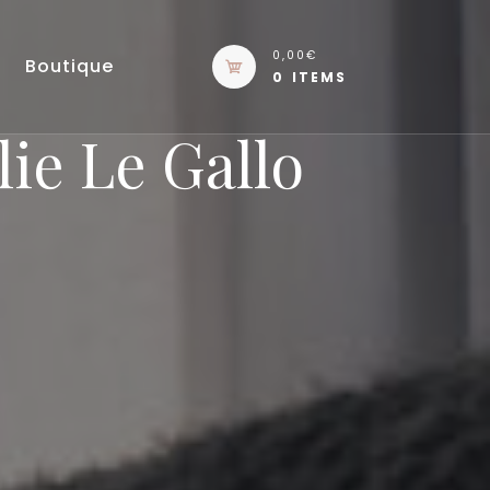
0,00€
Boutique
0 ITEMS
ie Le Gallo