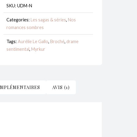
and
SKU:
UDM-N
More
-
Categories:
Les sagas & séries
,
Nos
romances sombres
Aurélie
Le
Tags:
Aurélie Le Gallo
,
Broché
,
drame
Gallo
sentimental
,
Myrkur
OMPLÉMENTAIRES
AVIS (1)