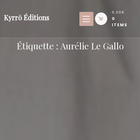
Skip
to
0,00€
Kyrrō Éditions
0
content
ITEMS
Étiquette :
Aurélie Le Gallo