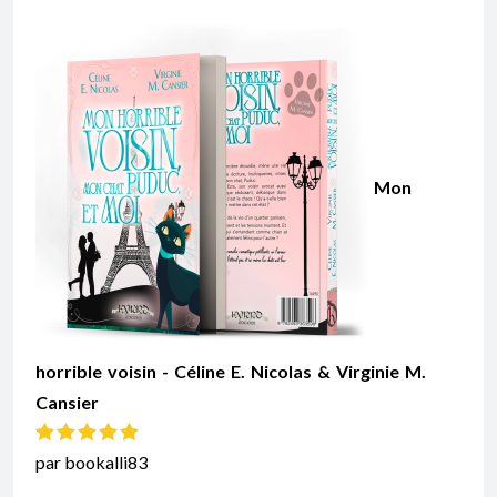
Mon
horrible voisin - Céline E. Nicolas & Virginie M.
Cansier
Note
5
sur 5
par bookalli83