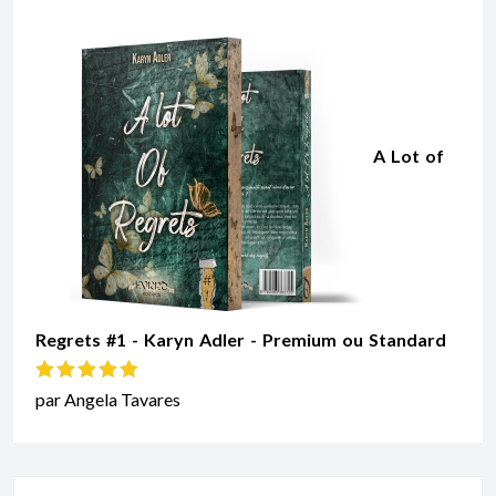
A Lot of
Regrets #1 - Karyn Adler - Premium ou Standard
Note
5
sur 5
par Angela Tavares