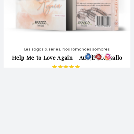
,
Les sagas & séries
Nos romances sombres
Help Me to Love Again – Aurélie Le Gallo
Note
5.00
sur
5
17,90
€
CHOIX DES OPTIONS
CE
PRODUIT