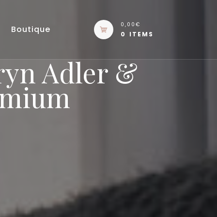
0,00€
Boutique
0 ITEMS
ryn Adler &
remium