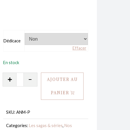
Dédicace
Effacer
En stock
quantité
AJOUTER AU
de
Anime-
PANIER
moi
-
SKU:
ANM-P
Destin
#3
Categories:
Les sagas & séries
,
Nos