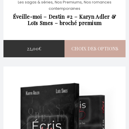
,
,
Les sagas & séries
Nos Premiums
Nos romances
ÊTRE
contemporaines
Éveille-moi – Destin #2 – Karyn Adler &
Loïs Smes – broché premium
CHOISIES
SUR
22,00
€
CHOIX DES OPTIONS
LA
CE
PAGE
PRODUIT
DU
A
PRODUIT
PLUSIEURS