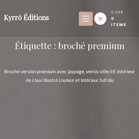
Skip
to
0,00€
Kyrrō Éditions
0
content
ITEMS
Étiquette :
broché premium
Broché version premium avec jaspage, vernis sélectif, intérieur
de couv illustré couleur et intérieur full illu