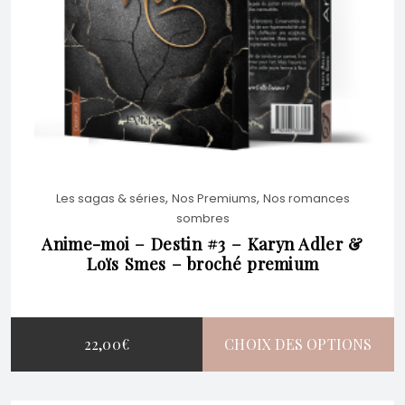
LES
OPTIONS
PEUVENT
,
,
Les sagas & séries
Nos Premiums
Nos romances
ÊTRE
sombres
Anime-moi – Destin #3 – Karyn Adler &
Loïs Smes – broché premium
CHOISIES
SUR
22,00
€
CHOIX DES OPTIONS
LA
CE