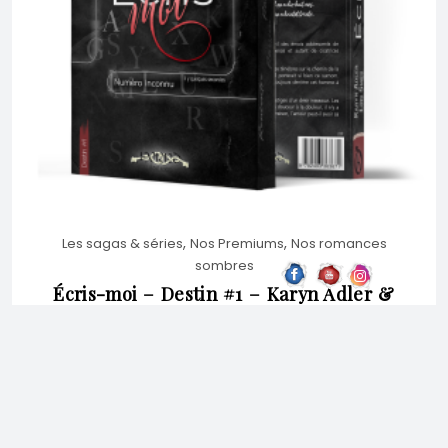
VARIATIONS.
LES
OPTIONS
PEUVENT
,
,
Les sagas & séries
Nos Premiums
Nos romances
ÊTRE
sombres
Écris-moi – Destin #1 – Karyn Adler &
Loïs Smes – broché premium
CHOISIES
Note
5.00
sur
SUR
5
23,00
€
CHOIX DES OPTIONS
LA