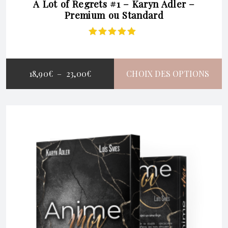
A Lot of Regrets #1 – Karyn Adler –
Premium ou Standard
Note
5.00
sur
5
PLAGE
18,90
€
–
23,00
€
CHOIX DES OPTIONS
DE
CE
PRIX :
PRODUIT
18,90€
A
À
PLUSIEURS
23,00€
VARIATIONS.