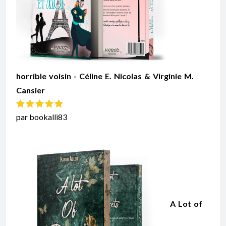
horrible voisin - Céline E. Nicolas & Virginie M.
Cansier
Note
5
sur 5
par bookalli83
A Lot of