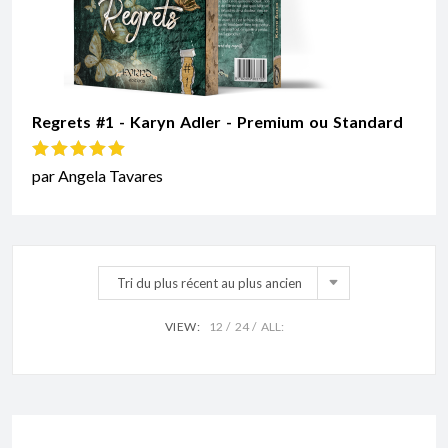
Regrets #1 - Karyn Adler - Premium ou Standard
Note
5
sur 5
par Angela Tavares
Tri du plus récent au plus ancien
VIEW:
12
24
ALL: