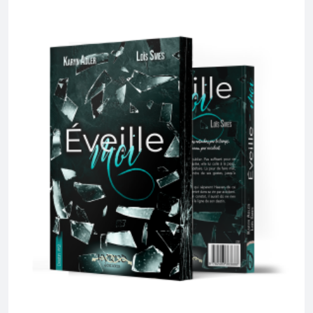
PAGE
PRODUIT
DU
A
PRODUIT
PLUSIEURS
VARIATIONS.
LES
OPTIONS
PEUVENT