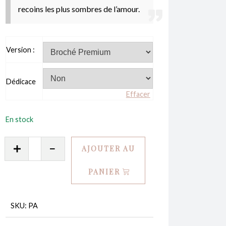
à
recoins les plus sombres de l’amour.
22,00€
Version :
Dédicace
Effacer
En stock
quantité
AJOUTER AU
de
Par
PANIER
amour
-
SKU:
PA
Maze