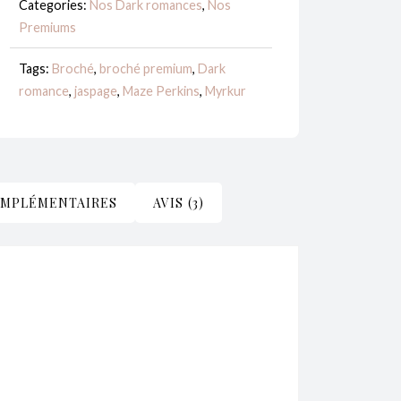
Perkins
Categories:
Nos Dark romances
,
Nos
Premiums
-
Premium
Tags:
Broché
,
broché premium
,
Dark
ou
romance
,
jaspage
,
Maze Perkins
,
Myrkur
Standard
OMPLÉMENTAIRES
AVIS (3)