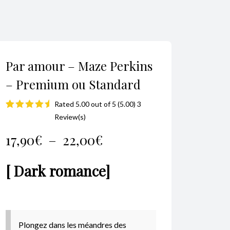
Par amour – Maze Perkins
– Premium ou Standard
Rated 5.00 out of 5 (5.00) 3
Noté
3
5.00
Review(s)
sur 5 basé
Plage
17,90
€
–
22,00
€
sur
notations
de
[ Dark romance]
client
prix :
17,90€
Plongez dans les méandres des