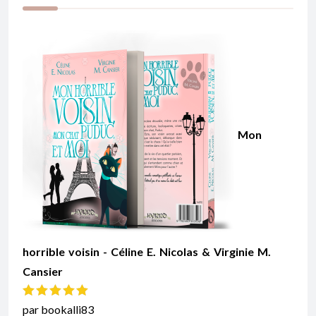
Mon
horrible voisin - Céline E. Nicolas & Virginie M.
Cansier
Note
5
sur 5
par bookalli83