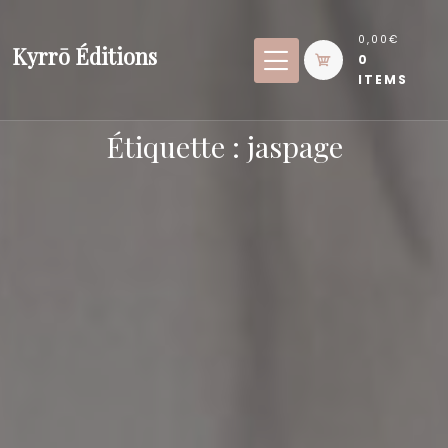
Skip
to
0,00€
Kyrrō Éditions
0
content
ITEMS
Étiquette :
jaspage