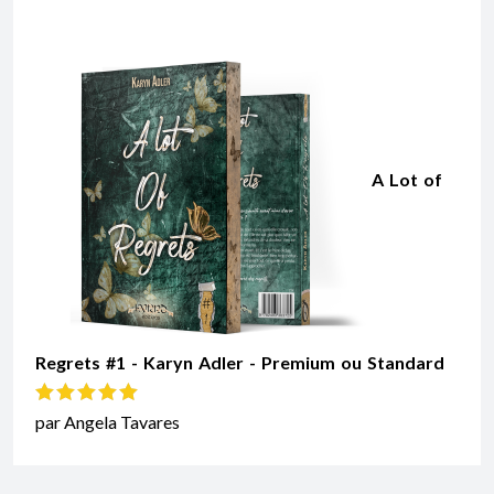
A Lot of
Regrets #1 - Karyn Adler - Premium ou Standard
Note
5
sur 5
par Angela Tavares