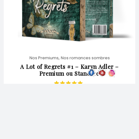
,
Nos Premiums
Nos romances sombres
A Lot of Regrets #1 – Karyn Adler –
Premium ou Standard
Note
5.00
sur
5
PLAGE
18,90
€
–
23,00
€
CHOIX DES OPTIONS
DE
CE