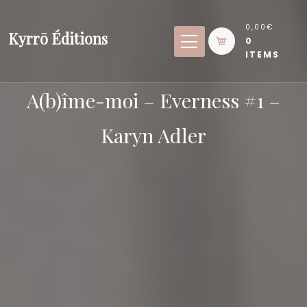
Skip
to
0,00€
Kyrrō Éditions
0
content
ITEMS
A(b)îme-moi – Everness #1 –
Karyn Adler