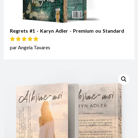
Regrets #1 - Karyn Adler - Premium ou Standard
Note
5
sur 5
par Angela Tavares