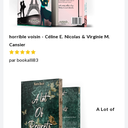
horrible voisin - Céline E. Nicolas & Virginie M.
Cansier
Note
5
sur 5
par bookalli83
A Lot of