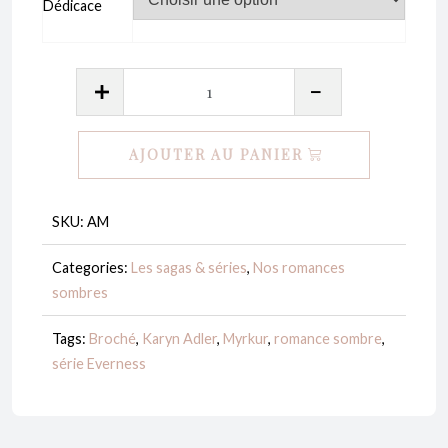
Dédicace
quantité
de
A(b)îme-
AJOUTER AU PANIER
moi
-
Everness
SKU:
AM
#1
Categories:
Les sagas & séries
,
Nos romances
-
sombres
Karyn
Adler
Tags:
Broché
,
Karyn Adler
,
Myrkur
,
romance sombre
,
série Everness