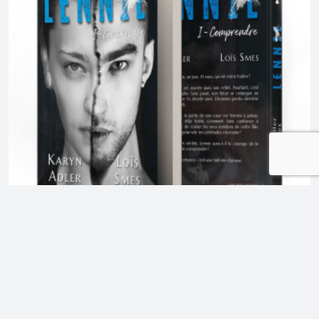
,
Les sagas & séries
Nos romances contemporaines
Lennie – Comprendre – Karyn Adler &
Loïs Smes – Tome 1