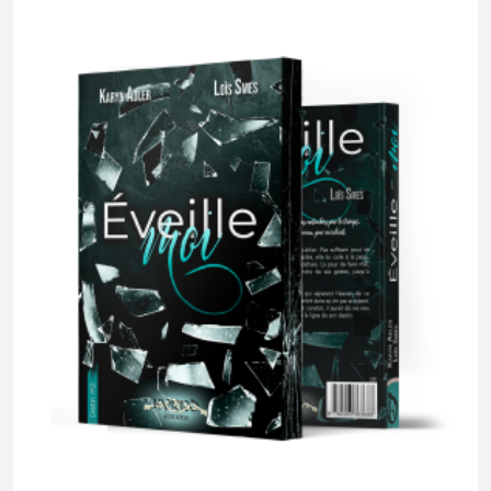
PAGE
PRODUIT
DU
A
PRODUIT
PLUSIEURS
VARIATIONS.
LES
OPTIONS
PEUVENT