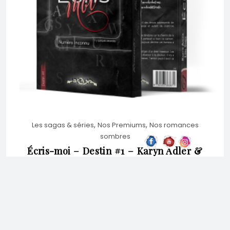
VARIATIONS.
LES
OPTIONS
PEUVENT
,
,
Les sagas & séries
Nos Premiums
Nos romances
ÊTRE
sombres
Écris-moi – Destin #1 – Karyn Adler &
Loïs Smes – broché premium
CHOISIES
Note
5.00
sur
SUR
5
23,00
€
CHOIX DES OPTIONS
LA