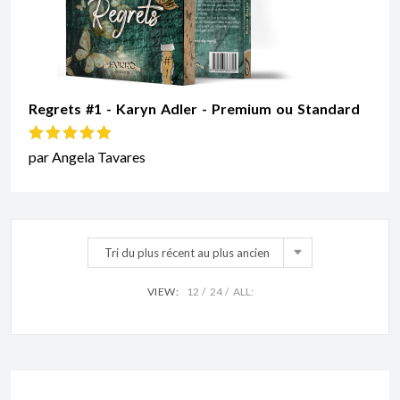
Regrets #1 - Karyn Adler - Premium ou Standard
Note
5
sur 5
par Angela Tavares
Tri du plus récent au plus ancien
VIEW:
12
24
ALL: