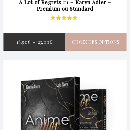
A Lot of Regrets #1 – Karyn Adler –
Premium ou Standard
Note
5.00
sur
5
PLAGE
18,90
€
–
23,00
€
CHOIX DES OPTIONS
DE
CE
PRIX :
PRODUIT
18,90€
A
À
PLUSIEURS
23,00€
VARIATIONS.