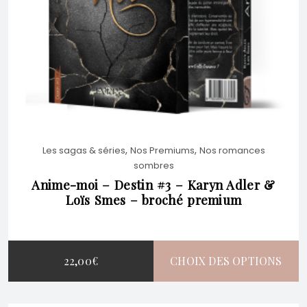
LES
OPTIONS
PEUVENT
,
,
Les sagas & séries
Nos Premiums
Nos romances
ÊTRE
sombres
Anime-moi – Destin #3 – Karyn Adler &
Loïs Smes – broché premium
CHOISIES
SUR
22,00
€
CHOIX DES OPTIONS
LA
CE