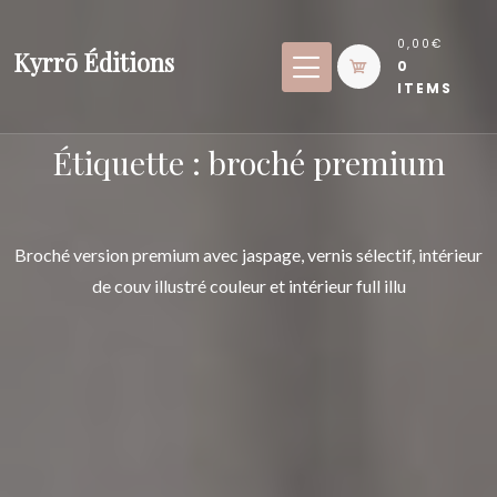
Skip
to
0,00€
Kyrrō Éditions
0
content
ITEMS
Étiquette :
broché premium
Broché version premium avec jaspage, vernis sélectif, intérieur
de couv illustré couleur et intérieur full illu