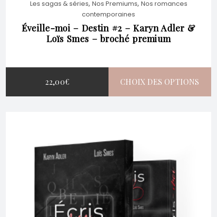
,
,
Les sagas & séries
Nos Premiums
Nos romances
ÊTRE
contemporaines
Éveille-moi – Destin #2 – Karyn Adler &
Loïs Smes – broché premium
CHOISIES
SUR
22,00
€
CHOIX DES OPTIONS
LA
CE
PAGE
PRODUIT
DU
A
PRODUIT
PLUSIEURS