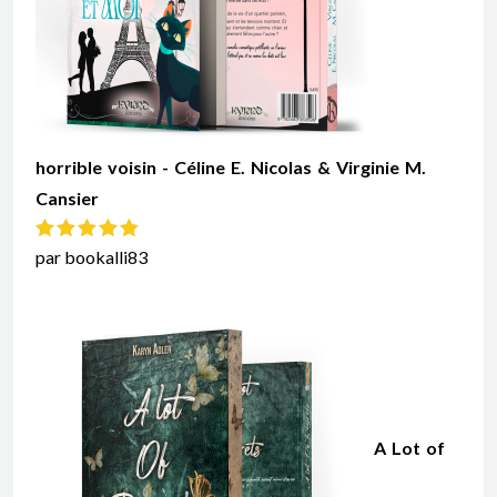
horrible voisin - Céline E. Nicolas & Virginie M.
Cansier
Note
5
sur 5
par bookalli83
A Lot of