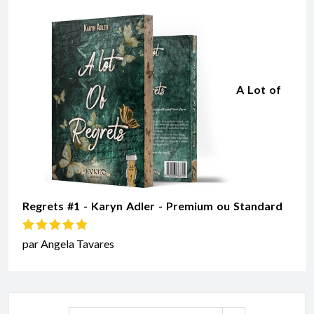
A Lot of
Regrets #1 - Karyn Adler - Premium ou Standard
Note
5
sur 5
par Angela Tavares