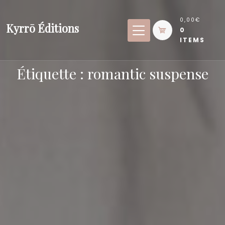
Skip
to
0,00€
Kyrrō Éditions
0
content
ITEMS
Étiquette :
romantic suspense