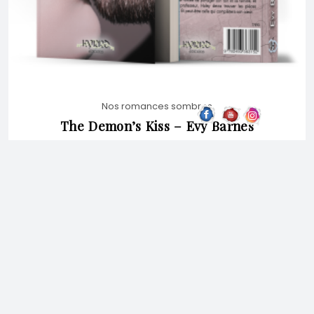
Nos romances sombres
The Demon’s Kiss – Evy Barnes
17,90
€
CHOIX DES OPTIONS
CE
PRODUIT
A