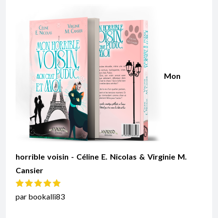
Mon
horrible voisin - Céline E. Nicolas & Virginie M.
Cansier
Note
5
sur 5
par bookalli83