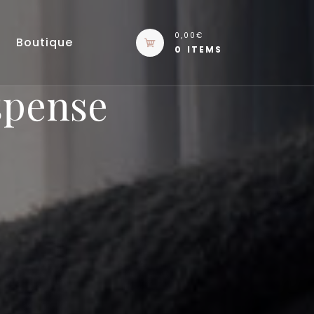
0,00€
Boutique
0 ITEMS
spense