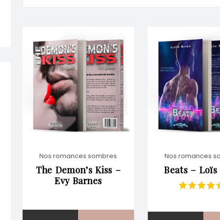
Nos romances sombres
Nos romances s
The Demon’s Kiss –
Beats – Loïs
Evy Barnes
Note
5.00
s
5