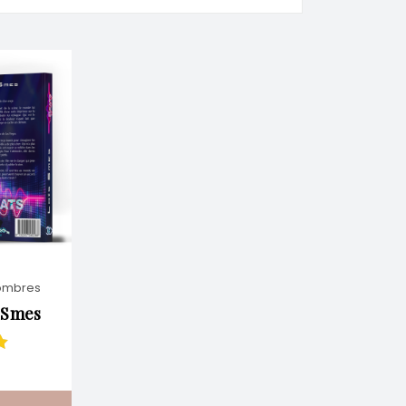
ombres
 Smes
ur