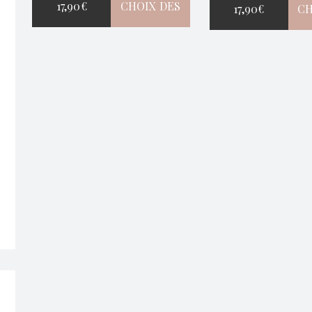
17,90
€
CHOIX DES
17,90
€
CH
OPTIONS
O
CE
PRODUIT
A
PLUSIEURS
VARIATIONS.
LES