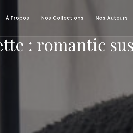
À Propos
Nos Collections
Nos Auteurs
tte :
romantic su