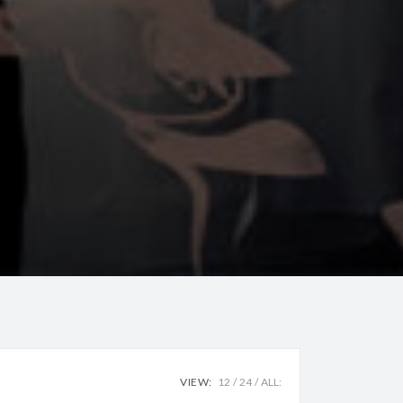
VIEW:
12
24
ALL: