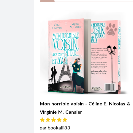
Mon horrible voisin - Céline E. Nicolas &
Virginie M. Cansier
Note
5
sur 5
par bookalli83