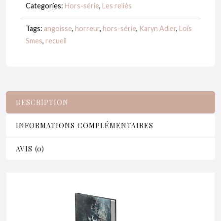
Categories:
Hors-série
,
Les reliés
-
Relié
Tags:
angoisse
,
horreur
,
hors-série
,
Karyn Adler
,
Loïs
Smes
,
recueil
DESCRIPTION
INFORMATIONS COMPLÉMENTAIRES
AVIS (0)