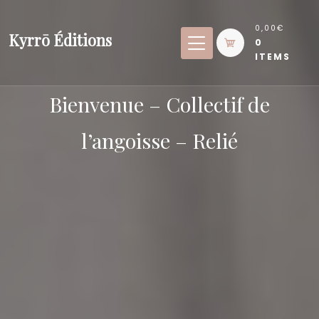
Skip
to
0,00€
Kyrrō Éditions
0
content
ITEMS
Bienvenue – Collectif de
l’angoisse – Relié