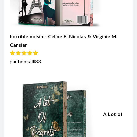
horrible voisin - Céline E. Nicolas & Virginie M.
Cansier
Note
5
sur 5
par bookalli83
A Lot of