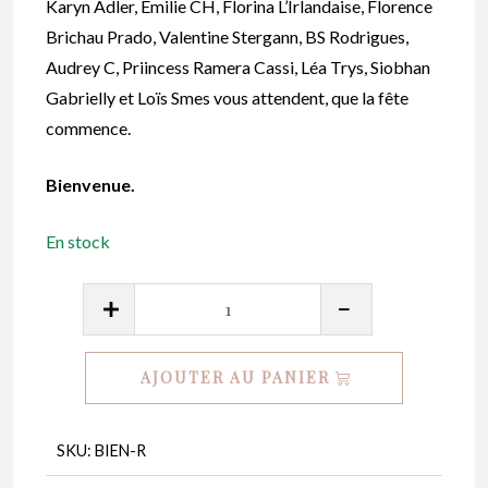
Karyn Adler, Émilie CH, Florina L’Irlandaise, Florence
Brichau Prado, Valentine Stergann, BS Rodrigues,
Audrey C, Priincess Ramera Cassi, Léa Trys, Siobhan
Gabrielly et Loïs Smes vous attendent, que la fête
commence.
Bienvenue.
En stock
quantité
de
Bienvenue
AJOUTER AU PANIER
-
Collectif
de
SKU:
BIEN-R
l'angoisse