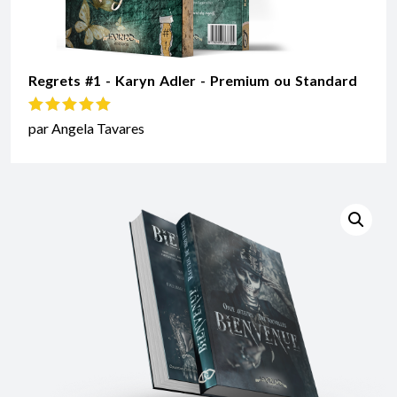
Regrets #1 - Karyn Adler - Premium ou Standard
Note
5
sur 5
par Angela Tavares