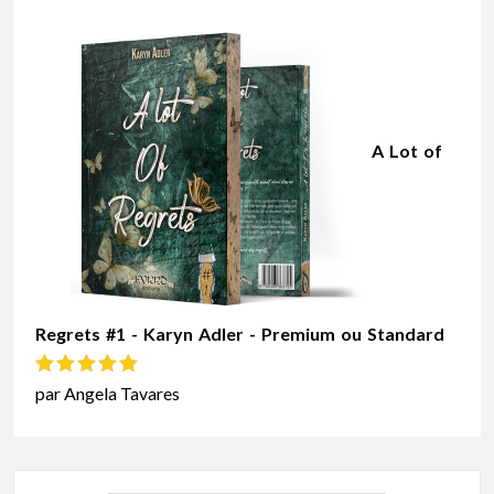
A Lot of
Regrets #1 - Karyn Adler - Premium ou Standard
Note
5
sur 5
par Angela Tavares