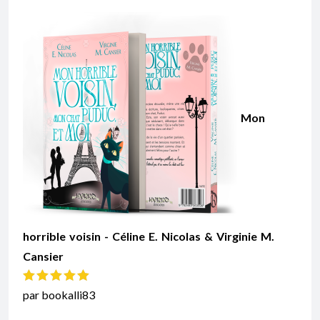
Mon
horrible voisin - Céline E. Nicolas & Virginie M.
Cansier
Note
5
sur 5
par bookalli83