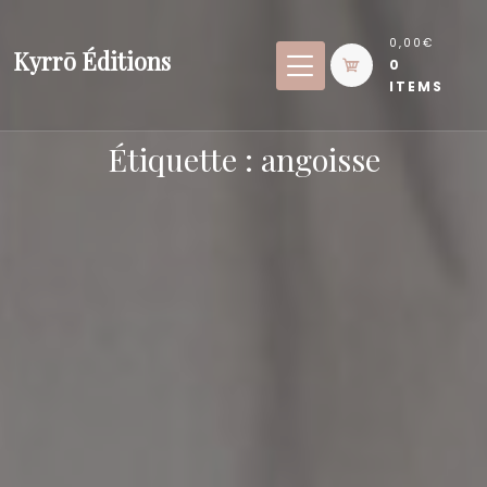
Skip
to
0,00€
Kyrrō Éditions
0
content
ITEMS
Étiquette :
angoisse