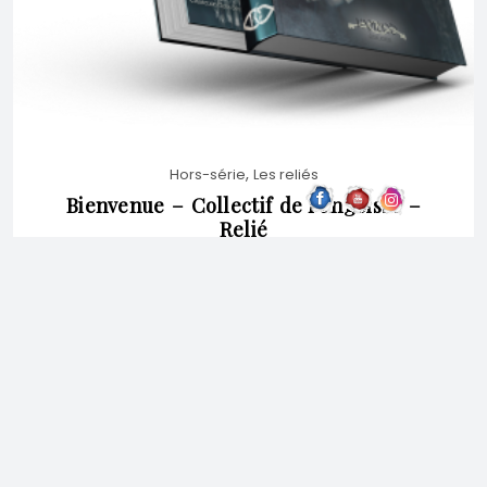
,
Hors-série
Les reliés
Bienvenue – Collectif de l’angoisse –
Relié
23,90
€
AJOUTER AU PANIER