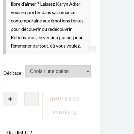
libre d’aimer ?
Laissez Karyn Adler
vous emporter dans sa romance
contemporaine aux émotions fortes
pour découvrir ou redécouvrir
Retiens-moi, en version poche, pour
l’emmener partout, où vous voulez.
Dédicace
quantité
AJOUTER AU
de
Retiens-
PANIER
moi
ITP
SKU:
RM-ITP