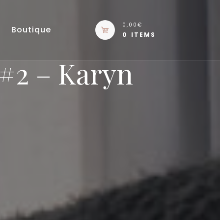
0,00€
Boutique
0 ITEMS
 #2 – Karyn