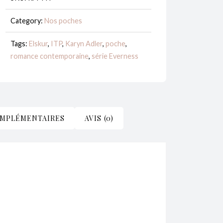
-
Everness
Category:
Nos poches
#2
Tags:
Elskur
,
ITP
,
Karyn Adler
,
poche
,
-
romance contemporaine
,
série Everness
Karyn
Adler
OMPLÉMENTAIRES
AVIS (0)