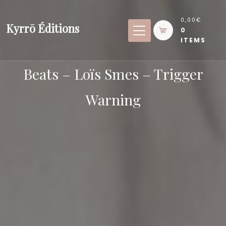
Skip
to
0,00€
Kyrrō Éditions
0
content
ITEMS
Beats – Loïs Smes – Trigger
Warning