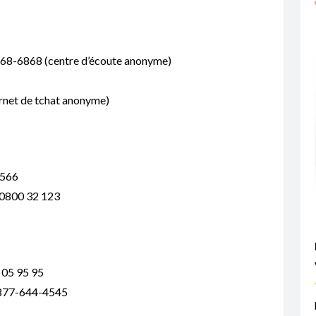
668-6868 (centre d’écoute anonyme)
ternet de tchat anonyme)
4566
– 0800 32 123
 05 95 95
1-877-644-4545