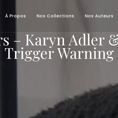
À Propos
Nos Collections
Nos Auteurs
rs – Karyn Adler 
Trigger Warning