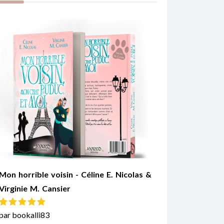
Mon horrible voisin - Céline E. Nicolas &
Virginie M. Cansier
Note
5
sur 5
par bookalli83