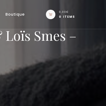
0,00€
Boutique
0 ITEMS
& Loïs Smes –