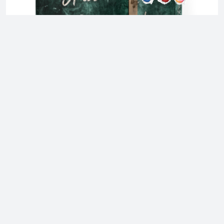
,
Nos Premiums
Nos romances sombres
A Lot of Regrets #1 – Karyn Adler –
Premium ou Standard
Note
5.00
sur
5