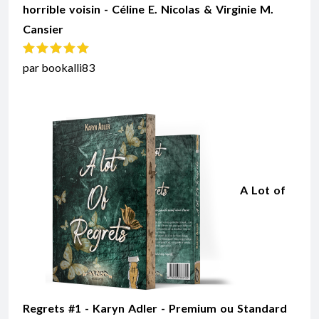
horrible voisin - Céline E. Nicolas & Virginie M.
Cansier
Note
5
sur 5
par bookalli83
A Lot of
Regrets #1 - Karyn Adler - Premium ou Standard