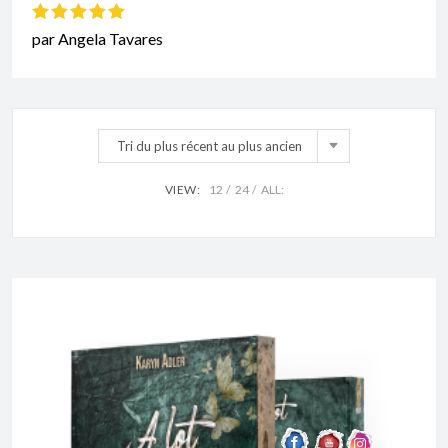
Note
5
sur 5
par Angela Tavares
Tri du plus récent au plus ancien
VIEW:
12
24
ALL: