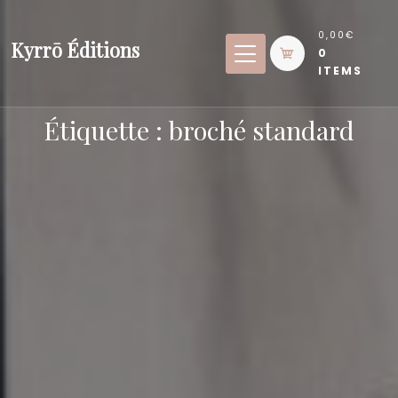
Skip
to
0,00€
Kyrrō Éditions
0
content
ITEMS
Étiquette :
broché standard