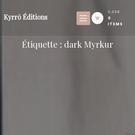
Skip
to
0,00€
Kyrrō Éditions
0
content
ITEMS
Étiquette :
dark Myrkur