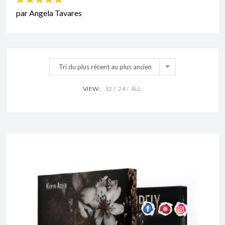
Note
5
sur 5
par Angela Tavares
Tri du plus récent au plus ancien
VIEW:
12
24
ALL: