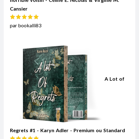
Cansier
Note
5
sur 5
par bookalli83
A Lot of
Regrets #1 - Karyn Adler - Premium ou Standard