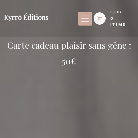
Skip
to
0,00€
Kyrrō Éditions
0
content
ITEMS
Carte cadeau plaisir sans gêne :
50€