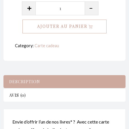
quantité
de
Carte
AJOUTER AU PANIER
cadeau
plaisir
sans
Category:
Carte cadeau
gêne
:
50€
DESCRIPTION
AVIS (0)
Envie d’offrir l’un de nos livres* ? Avec cette carte