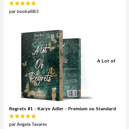
Note
5
sur 5
par bookalli83
A Lot of
Regrets #1 - Karyn Adler - Premium ou Standard
Note
5
sur 5
par Angela Tavares