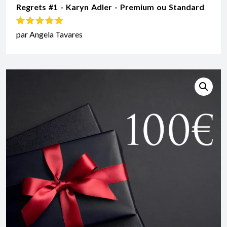
Regrets #1 - Karyn Adler - Premium ou Standard
Note
5
sur 5
par Angela Tavares