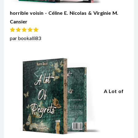
horrible voisin - Céline E. Nicolas & Virginie M.
Cansier
Note
5
sur 5
par bookalli83
A Lot of