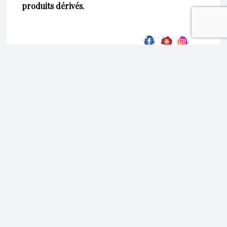
produits dérivés.
Similaire
Carte cadeau plaisir
Carte cadeau petit plaisir
coupable : 30€
: 20€
11 novembre 2024
11 novembre 2024
Article similaire
Article similaire
Carte cadeau plaisir sans
gêne : 50€
29 novembre 2024
Article similaire
Produits Similaires