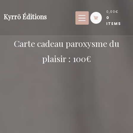
Skip
to
0,00€
Kyrrō Éditions
0
content
ITEMS
Carte cadeau paroxysme du
plaisir : 100€