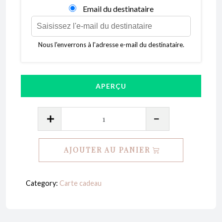
Email du destinataire
Nous l'enverrons à l'adresse e-mail du destinataire.
APERÇU
quantité
de
Carte
AJOUTER AU PANIER
cadeau
paroxysme
du
Category:
Carte cadeau
plaisir
: