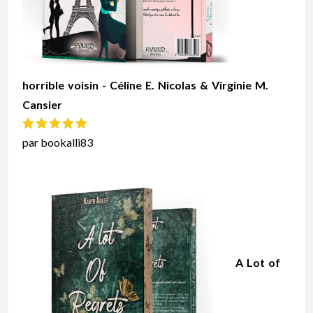
horrible voisin - Céline E. Nicolas & Virginie M.
Cansier
Note
5
sur 5
par bookalli83
A Lot of