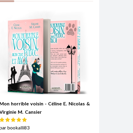
Mon horrible voisin - Céline E. Nicolas &
Virginie M. Cansier
Note
5
sur 5
par bookalli83