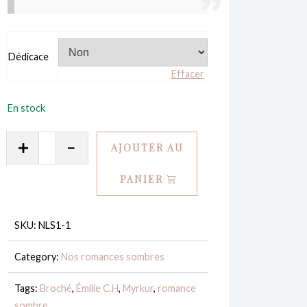
Dédicace
Effacer
En stock
quantité
AJOUTER AU
de
Nos
PANIER
larmes
salées
SKU:
NLS1-1
-
Émilie
Category:
Nos romances sombres
C.H
Tags:
Broché
,
Émilie C.H
,
Myrkur
,
romance
sombre