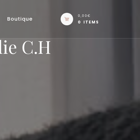
0,00€
Boutique
0 ITEMS
lie C.H